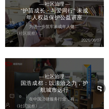
社区治理
“护苗成长・与爱同行” 未成
年人权益保护公益讲座
0
为进一步筑牢未成年人健康成长法治屏障，提升家长科学育儿能力，普及未成年人权益保护知识，护航青少年平安快乐成长，2026年8月6日下午，光华街道东坡路社区开展“护苗成长·与爱同行”未成年人权益保护公益讲座。尽管当日阴雨绵绵，却丝毫没有阻挡居民与亲子家庭的参与热情，大家如约而至，为这场暖心普法活动增添了满满温情。活动前期，20余名居民及亲子家庭陆续抵达现场，有序完成签到、落座。现场工作人员提前备...
《社区观察》节目及融媒体中心
2026/08/07
社区治理
国浩成都：以法治之力，护
航城市远行
0
在中国法律服务行业，有一家律所的名字分量十足。一九九八年，北京人民大会堂，经司法部批准设立的****家集团化律师事务所——国浩律师事务所宣告成立。二十余年后，国浩已成长为中国内地规模**、最具实力的律师事务所之一。作为国浩在成都的执业机构，国浩律师（成都）事务所扎根四川三十余载，荣获首批全国优秀律师事务所-，以专业铸就信任，以法治护航发展。今天，我们走进国浩成都，感受这家头部律所的专业力量与...
《社区观察》节目及融媒体中心