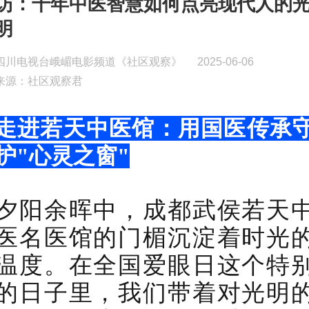
访：千年中医智慧如何点亮现代人的
明
四川电视台峨嵋电影频道《社区观察》
2025-06-06
来源：社区观察君
走进若天中医馆：用国医传承
护
"心灵之窗"
夕阳余晖中，成都武侯若天
医名医馆的门楣沉淀着时光
温度。在全国爱眼日这个特
的日子里，我们带着对光明