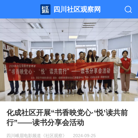
四川社区观察网
化成社区开展“书香映党心·‘悦’读共前
行”——读书分享会活动
四川峨眉电影频道《社区观察》
2024-09-25